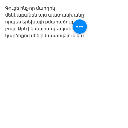
Գուցե ինչ-որ մարդիկ 
մեկնաբանեն այս պատասխանը 
որպես երեխայի քմահաճույք, 
բայց Արևիկ Հայրապետյանի 
կարծիքով մեծ իմաստություն կա 
երեխայի պատասխանի մեջ: 
Ընտրի՛ր կյանքի քո 
գույները
Նա հիշեցնում է բոլորիս, որ 
մեզանից յուրաքանչյուրը պետք է 
քաջություն ունենա ընտրելու այն 
գույները, որոնցով ցանկանում է 
ներկել իր կյանքը, նույնիսկ եթե 
այդ գույները տարբերվում են 
շրջապատի մարդկանց 
նախընտրած գույներից, 