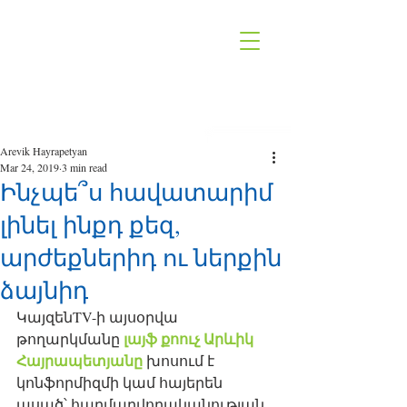
Arevik Hayrapetyan
Mar 24, 2019
3 min read
Ինչպե՞ս հավատարիմ
լինել ինքդ քեզ,
արժեքներիդ ու ներքին
ձայնիդ
ԿայզենTV-ի այսօրվա 
լայֆ քոուչ Արևիկ 
թողարկմանը 
Հայրապետյանը
 խոսում է 
կոնֆորմիզմի կամ հայերեն 
ասած՝ հարմարվողականության 