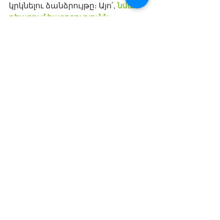
նման 
կրկնելու ձանձրույթը։ Այո՛, 
դեպքում հաջողությունն 
ապահովված է։
Ինչպե՞ս բարձրացնել 
մոտիվացիան
Ամեն անգամ, երբ մտածում եք 
Ձեր նպատակի մասին և Ձեզ 
տիրում է վախը, հարցրե՛ք 
արդյոք պատճառը 
ինքներդ Ձեզ՝ 
հենց վա՞խն է, թե այն, որ Դուք 
պարզապես հավես չունեք
անհրաժեշտ միջոցները 
ձեռնարկել և հավուր պատշաճի 
աշխատել Ձեր նպատակի 
ուղղությամբ։