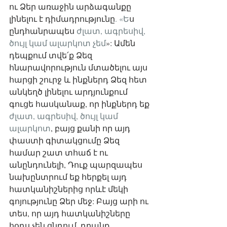
ու Ձեր առաջին արձագանքը 
լինելու է դիմադրությունը
. «Ե
ս 
ընդհանրապես 
ժլատ, ագրեսիվ, 
ծույլ կամ ալարկոտ չեմ
»: Ամեն 
դեպքում տվե՛ք Ձեզ 
հնարավորություն մտածելու այս 
հարցի շուրջ և ինքներդ Ձեզ հետ 
անկեղծ լինելու արդյունքում 
գուցե հասկանաք, որ ինքներդ եք 
ժլատ, ագրեսիվ, ծույլ կամ 
ալարկոտ
, բայց քանի որ այդ 
փաստի գիտակցումը Ձեզ 
համար շատ տհաճ է ու 
անընդունելի, Դուք պարզապես 
նախընտրում եք հերքել այդ 
հատկանիշներից որևէ մեկի 
գոյությունը Ձեր մեջ: Բայց արի ու 
տես, որ այդ հատկանիշները 
հօդս չեն ցնդում, դրանք 