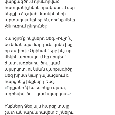
վարքագծում դրսևորված 
հատկանիշներն իրականում մեր 
ներքին ճնշված մասնիկների 
արտացոլանքներ են, որոնք մենք 
չեն ուզում ընդունել:
Հարցրե՛ք ինքներդ Ձեզ. «Ինչո՞վ 
ես նման այս մարդուն, գոնե ինչ-
որ չափով
»
: Օրինակ՝ երբ ինչ-որ 
մեկին պիտակում եք որպես՝ 
ժլատ, ագրեսիվ, ծույլ կամ 
ալարկոտ, ու նման վարքագիծը 
Ձեզ խիստ նյարդայնացնում է, 
հարցրե՛ք ինքներդ Ձեզ
. 
«Ո
րքանո՞վ եմ ես ինքս ժլատ, 
ագրեսիվ, ծույլ կամ ալարկոտ
»:
Ինքներդ Ձեզ այս հարցը տալը 
շատ անհարմարավետ է լինելու, 