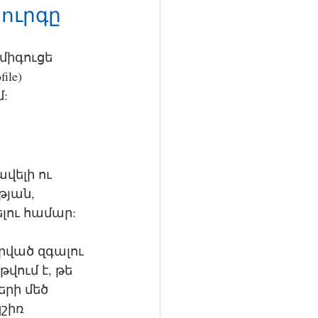
ուրգը
միգուցե 
le) 
: 
վելի ու 
թյան, 
ու համար:
րված զգալու 
վում է, թե 
րի մեծ 
շիռ 