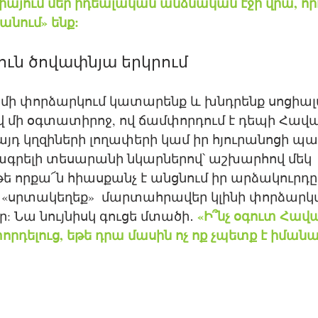
այում մեր իդեալական անձնական էջի վրա, որո
նում» ենք: 
ուն ծովափնյա երկրում
նք մի փորձարկում կատարենք և խնդրենք սոցիա
վ մի օգտատիրոջ, ով ճամփորդում է դեպի Հավա
լ այդ կղզիների լողափերի կամ իր հյուրանոցի պ
գրելի տեսարանի նկարներով՝ աշխարհով մեկ 
ե որքա՜ն հիասքանչ է անցնում իր արձակուրդը
ա «սրտակեղեք»  մարտահրավեր կլինի փորձարկ
«Ի՞նչ օգուտ Հավ
 Նա նույնիսկ գուցե մտածի․ 
որդելուց, եթե դրա մասին ոչ ոք չպետք է իմանա