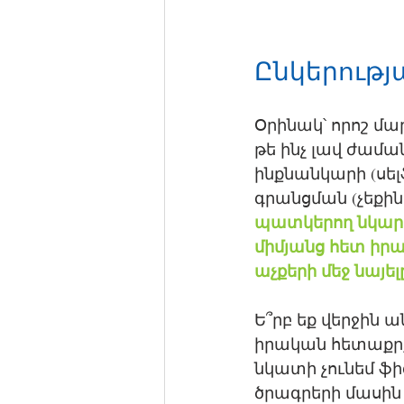
Ընկերությ
Օրինակ՝ որոշ մա
թե ինչ լավ ժամա
ինքնանկարի (սե
գրանցման (չեքինի
պատկերող նկարի 
միմյանց հետ իրա
աչքերի մեջ նայե
Ե՞րբ եք վերջին ա
իրական հետաքրքր
նկատի չունեմ ֆիզ
ծրագրերի մասին 