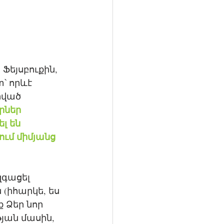
Ֆեյսբուքին, 
՝ որևէ 
րված 
րներ 
լ են 
ում միմյանց 
զգացել 
(իհարկե, ես 
 Ձեր նոր 
յան մասին, 