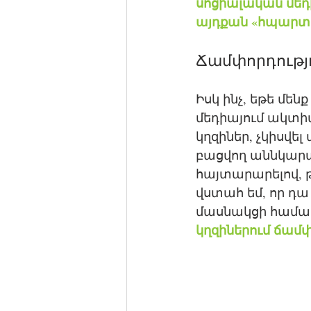
սոցիալական մեդի
այդքան «հպարտա
Ճամփորդությ
Իսկ ինչ, եթե մե
մեդիայում ակտի
կղզիներ, չկիսվե
բացվող աննկարա
հայտարարելով, թ
վստահ եմ, որ դ
մասնակցի համար:
կղզիներում ճամփ