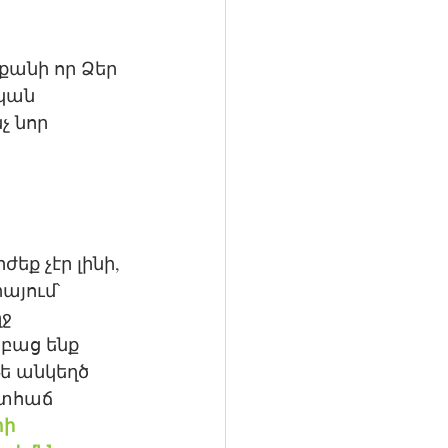
քանի որ Ձեր 
կան 
չ նոր 
ք չէր լինի, 
յում՝ 
ջ 
բաց ենք 
ե անկեղծ 
 տհաճ 
ի 