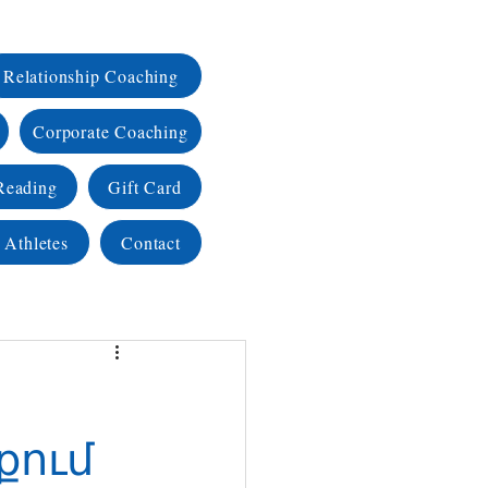
Relationship Coaching
Corporate Coaching
Reading
Gift Card
 Athletes
Contact
քում