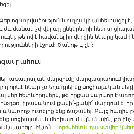
եցել:
եր ոգևորվածությունն ուղղակի անհետացել է, 
միաժամանակ շփվել այլ ընկերների հետ սոցիալա
ւգել, թե ով է հավանել իր վերջին նկարը կամ ին
ությունների էջում: Ծանոթ է, չէ՞:
զասրահում 
 մեր առավոտյան մարզումը մարզասրահում լիարժե
ող որևէ նկար չտեղադրեինք սոցիալական մեդիա
տալ մեր հետևորդներն, թե որքան կարևոր է առող
նչդեռ, իրականում քանի՜-քանի՜ մարզում է, որ 
ն անառողջ ուտելիք ենք ճաշակել: Բայց հազիվ թ
ք սոցիալական մեդիայում այն մասին, թե ինչ
որովհետև դա ստվեր կնետ
 չպահելը: Ինչո՞ւ... 