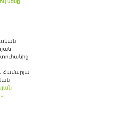
վ մենք 
լական 
յան 
ատուհանից 
: Համարյա 
ման 
այան 
»: