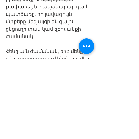
թափառել, և հավանաբար դա է 
պատճառը, որ լավագույն 
մտքերը մեզ այցի են գալիս 
ցնցուղի տակ կամ զբոսանքի 
ժամանակ։ 
Հենց այն ժամանակ, երբ մենք 
չենք պարտադրում ինքներս մեզ 
մտածել որևէ ուղղությամբ, մեր 
մտքում սկսվում են հետաքրքիր 
կապակցումներ տեղի ունենալ՝ 
նախկինում իրար հատ 
ընդհանրապես չկապակցված 
երկու մտքերի միջև։
Այս երեք սկզբունքները 
կիրառելով՝ կզգաք, թե որքան 
թեթևացած է դառնում Ձեր 