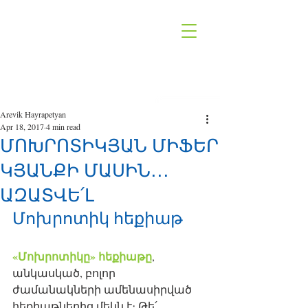
Arevik Hayrapetyan
Apr 18, 2017
4 min read
ՄՈԽՐՈՏԻԿՅԱՆ ՄԻՖԵՐ
ԿՅԱՆՔԻ ՄԱՍԻՆ․․․
ԱԶԱՏՎԵ՛Լ
Մոխրոտիկ հեքիաթ
«Մոխրոտիկը» հեքիաթը
, 
անկասկած, բոլոր 
ժամանակների ամենասիրված 
հեքիաթներից մեկն է։ Թե՛ 