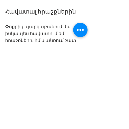
Հավատալ հրաշքներին
Փոքրիկ պարզաբանում․ ես 
իսկապես հավատում եմ 
հրաշքների, իմ կյանքում շատ 
հրաշքներ եմ ապրել։ Միևնույն 
ժամանակ, ես հրաշալի գիտեմ, 
թե ինչեր են պահանջվել ինձնից 
այդ հրաշքներին ականատես 
լինելու համար։ Կարող եմ 
ազնվորեն փաստել, որ իմ 
կյանքում հրաշքներ սկսեցին 
տեղի ունենալ այն 
ժամանակվանից, երբ ես 
գիտակցաբար որոշում կայացրի 
դառնալ իմ Կախարդական 
Փերին։