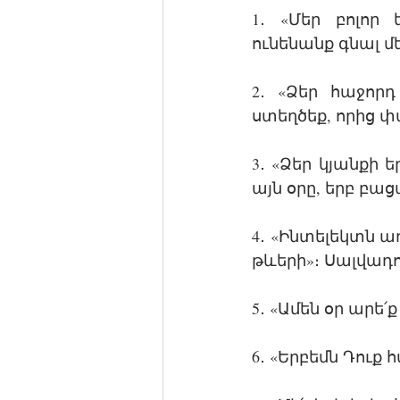
1․ «Մեր բոլոր
ունենանք գնալ մ
2․ «Ձեր հաջորդ
ստեղծեք, որից փա
3․ «Ձեր կյանքի ե
այն օրը, երբ բաց
4․ «Ինտելեկտն ա
թևերի»։ Սալվադո
5․ «Ամեն օր արե՛
6․ «Երբեմն Դուք հ