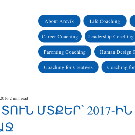
About Arevik
Life Coaching
Career Coaching
Leadership Coaching
Parenting Coaching
Human Design 
Coaching for Creatives
Coaching for
 2016
2 min read
ՏՈՒՆ ՄՏՔԵՐ՝ 2017-ԻՆ
ԱՋ