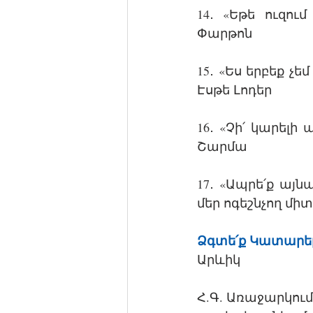
14․ «Եթե ուզու
Փարթոն 
15․ «Ես երբեք չ
Էսթե Լոդեր
16․ «Չի՛ կարելի
Շարմա
17․ «Ապրե՛ք այնպ
մեր ոգեշնչող միտ
Ձգտե՛ք Կատարել
Արևիկ 
Հ.Գ. Առաջարկում