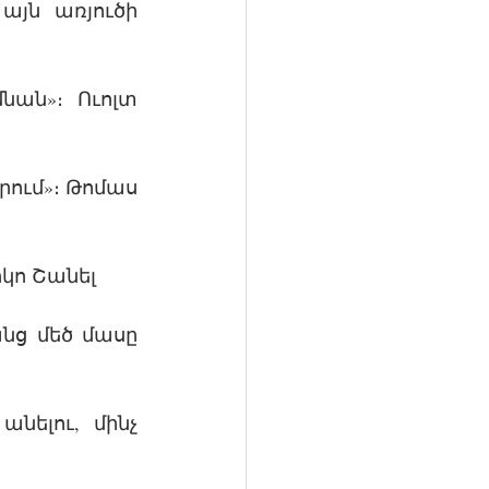
այն առյուծի 
նան»։ Ուոլտ 
ում»։ Թոմաս 
ոկո Շանել
ց մեծ մասը 
նելու, մինչ 