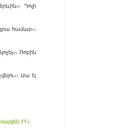
ևին»։ Դոլի 
դրա համար»։ 
ոչել»։ Ռոբին 
ելու»։ Սա էլ 
Կայզեն TV)
,