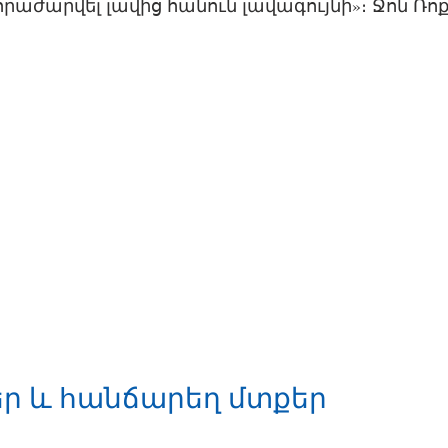
հրաժարվել լավից հանուն լավագույնի»։ Ջոն Ռոք
ր և հանճարեղ մտքեր 