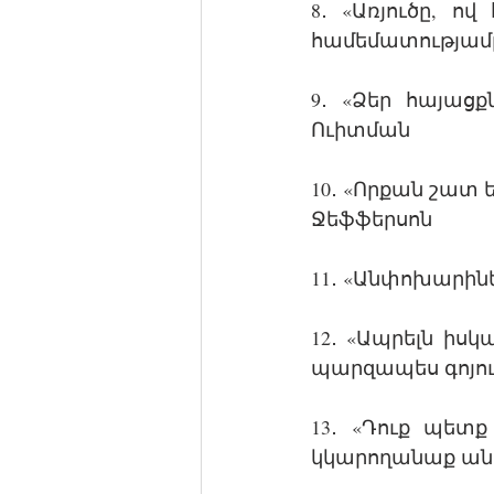
8․ «Առյուծը, ով
համեմատությամբ, 
9․ «Ձեր հայացք
Ուիտման
10․ «Որքան շատ 
Ջեֆֆերսոն
11․ «Անփոխարինե
12․ «Ապրելն իս
պարզապես գոյութ
13․ «Դուք պետք
կկարողանաք անե