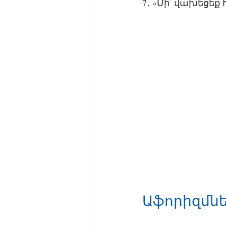
7․ «Մի՛ վախեցեք 
Աֆորիզմնե