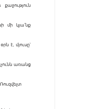
քաջություն 
 մի կյա՛նք 
ն է, մյուսը՝ 
չունն առանց 
 Ռուզվելտ